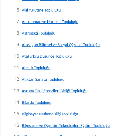
Akıl Yürütme Topluluğu
Antrenman ve Hareket Topluluğu
Astrogazi Topluluğu
Atasagun Bilimsel ve Sosyal Öğrenci Topluluğu
Atatürkçü Düşünce Topluluğu
Atıcılık Topluluğu
Atıktan Sanata Topluluğu
Avrupa Tıp Öğrencileri Birliği Topluluğu
Bilardo Topluluğu
Bilgisayar Mühendisliği Topluluğu
Bilgisayar ve Öğretim Teknolojileri Eğitimi Topluluğu