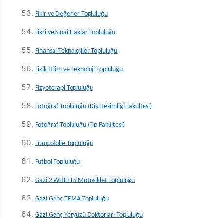
Fikir ve Değerler Topluluğu
Fikri ve Sınai Haklar Topluluğu
Finansal Teknolojiler Topluluğu
Fizik Bilim ve Teknoloji Topluluğu
Fizyoterapi Topluluğu
Fotoğraf Topluluğu (Diş Hekimliği Fakültesi)
Fotoğraf Topluluğu (Tıp Fakültesi)
Francofolie Topluluğu
Futbol Topluluğu
Gazi 2 WHEELS Motosiklet Topluluğu
Gazi Genç TEMA Topluluğu
Gazi Genç Yeryüzü Doktorları Topluluğu