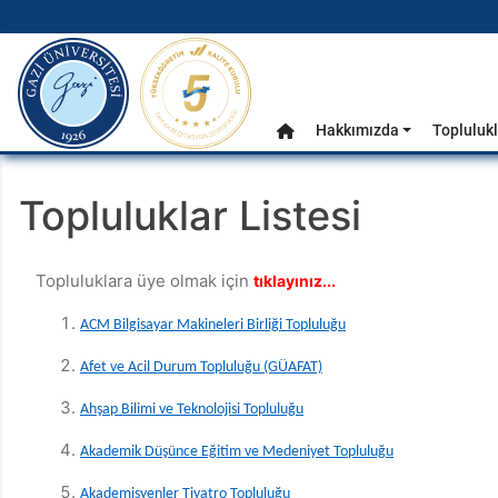
gazi.edu.tr
Ana Menü
Hakkımızda
Toplulukl
Anasayfa
Topluluklar Listesi
Topluluklara üye olmak için
tıklayınız...
ACM Bilgisayar Makineleri Birliği Topluluğu
Afet ve Acil Durum Topluluğu (GÜAFAT)
Ahşap Bilimi ve Teknolojisi Topluluğu
Akademik Düşünce Eğitim ve Medeniyet Topluluğu
Akademisyenler Tiyatro Topluluğu