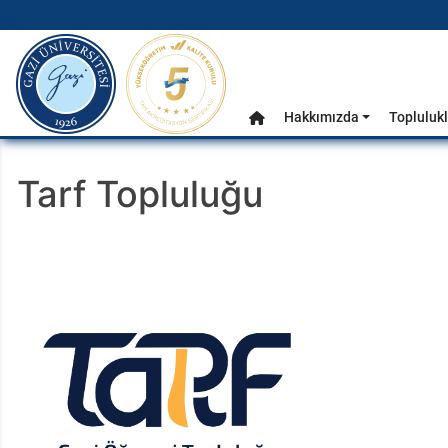
gazi.edu.tr
Ana Menü
Hakkımızda
Toplulukl
Anasayfa
Tarf Topluluğu