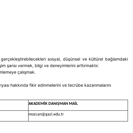
la gerçekleştirebilecekleri sosyal, düşünsel ve kültürel bağlamdaki
işim şansı vermek, bilgi ve deneyimlerini arttırmaktır.
özümlemeye çalışmak.
dünyası hakkında fikir edinmelerini ve tecrübe kazanmalarını
AKADEMİK DANIŞMAN MAİL
mozcan@gazi.edu.tr