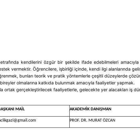
ri etrafında kendilerini özgür bir şekilde ifade edebilmeleri amacıy
estek vermektir. Öğrencilere, işbirliği içinde, kendi ilgi alanlarında gel
rını öğrenmek, bunları teorik ve pratik yöntemlerle çeşitli düzeylerde ç
l bireyler olmalarına katkıda bulunmak amacıyla faaliyetler yapmak.
la ortak gerçekleştirilecek faaliyetlerle, gelecekte yer alacakları iş 
BAŞKANI MAİL
AKADEMİK DANIŞMAN
nclikgazi@gmail.com
PROF. DR. MURAT ÖZCAN