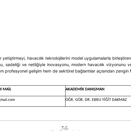
er yetiştirmeyi, havacılık teknolojilerini model uygulamalarla birleşti
, sadeliği ve netliğiyle inovasyonu, modern havacılık vizyonunu ve 
rine hem profesyonel gelişim hem de sektörel bağlantılar açısından ze
I MAİL
AKADEMİK DANIŞMAN
gmal.com
ÖĞR. GÖR. DR. EBRU YİĞİT DAKMAZ