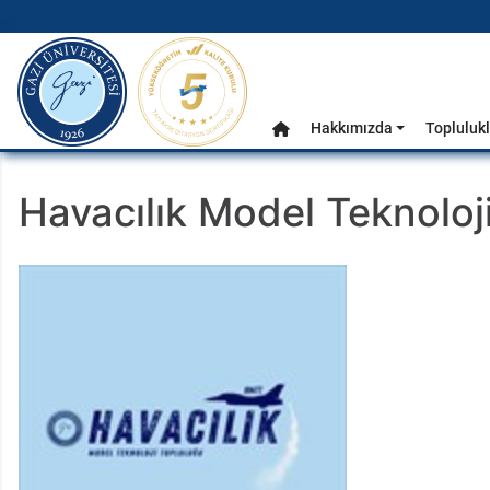
gazi.edu.tr
Ana Menü
Hakkımızda
Toplulukl
Anasayfa
Havacılık Model Teknoloj