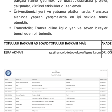
parçası haline getirmek ve ulusal/uluslararası projeler,
çalışmalar, kültürel etkinlikler düzenlemek.
Üniversitemizi yerli ve yabancı platformlarda, Fransızca
alanında yapılan yarışmalarda en iyi şekilde temsil
etmektir.
Francofolie; Fransız diline ilgi duyan ve seven bireyleri
temsil eden bir terimdir.
TOPLULUK BAŞKANI AD SOYAD
TOPLULUK BAŞKANI MAİL
AKADE
ESRA AKMAN
gazifrancofolietoplulugu@gmail.com
DR. ÖĞ