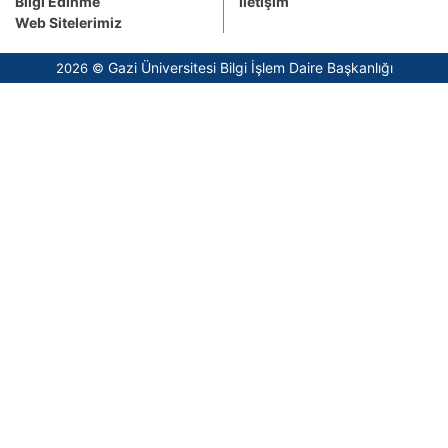
Bilgi Edinme
İletişim
Web Sitelerimiz
Gazi Üniversitesi Bilgi İşlem Daire Başkanlığı
2026 ©