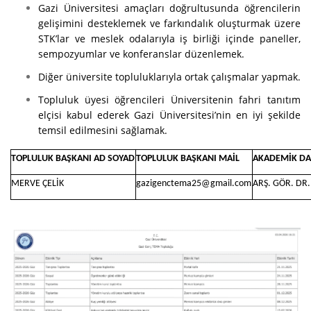
Gazi Üniversitesi amaçları doğrultusunda öğrencilerin
gelişimini desteklemek ve farkındalık oluşturmak üzere
STK’lar ve meslek odalarıyla iş birliği içinde paneller,
sempozyumlar ve konferanslar düzenlemek.
Diğer üniversite topluluklarıyla ortak çalışmalar yapmak.
Topluluk üyesi öğrencileri Üniversitenin fahri tanıtım
elçisi kabul ederek Gazi Üniversitesi’nin en iyi şekilde
temsil edilmesini sağlamak.
TOPLULUK BAŞKANI AD SOYAD
TOPLULUK BAŞKANI MAİL
AKADEMİK D
MERVE ÇELİK
gazigenctema25@gmail.com
ARŞ. GÖR. DR