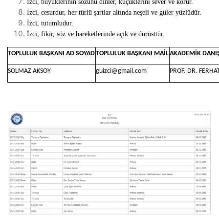
İzci, büyüklerinin sözünü dinler, küçüklerini sever ve korur.
İzci, cesurdur, her türlü şartlar altında neşeli ve güler yüzlüdür.
İzci, tutumludur.
İzci, fikir, söz ve hareketlerinde açık ve dürüsttür.
TOPLULUK BAŞKANI AD SOYAD
TOPLULUK BAŞKANI MAİL
AKADEMİK DAN
SOLMAZ AKSOY
guizci@gmail.com
PROF. DR. FERHA