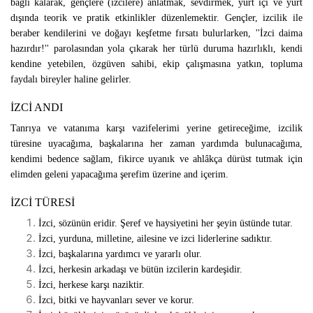
bağlı kalarak, gençlere (izcilere) anlatmak, sevdirmek, yurt içi ve yurt
dışında teorik ve pratik etkinlikler düzenlemektir. Gençler, izcilik ile
beraber kendilerini ve doğayı keşfetme fırsatı bulurlarken, ''İzci daima
hazırdır!'' parolasından yola çıkarak her türlü duruma hazırlıklı, kendi
kendine yetebilen, özgüven sahibi, ekip çalışmasına yatkın, topluma
faydalı bireyler haline gelirler.
İZCİ ANDI
Tanrıya ve vatanıma karşı vazifelerimi yerine getireceğime, izcilik
türesine uyacağıma, başkalarına her zaman yardımda bulunacağıma,
kendimi bedence sağlam, fikirce uyanık ve ahlâkça dürüst tutmak için
elimden geleni yapacağıma şerefim üzerine and içerim.
İZCİ TÜRESİ
İzci, sözünün eridir. Şeref ve haysiyetini her şeyin üstünde tutar.
İzci, yurduna, milletine, ailesine ve izci liderlerine sadıktır.
İzci, başkalarına yardımcı ve yararlı olur.
İzci, herkesin arkadaşı ve bütün izcilerin kardeşidir.
İzci, herkese karşı naziktir.
İzci, bitki ve hayvanları sever ve korur.