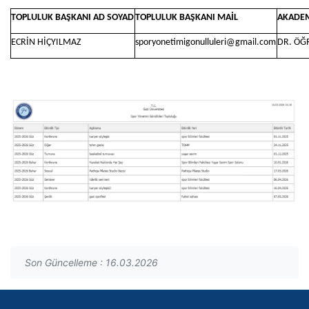
TOPLULUK BAŞKANI AD SOYAD
TOPLULUK BAŞKANI MAİL
AKADE
ECRİN HİÇYILMAZ
sporyonetimigonulluleri@gmail.com
DR. ÖĞR
Son Güncelleme : 16.03.2026