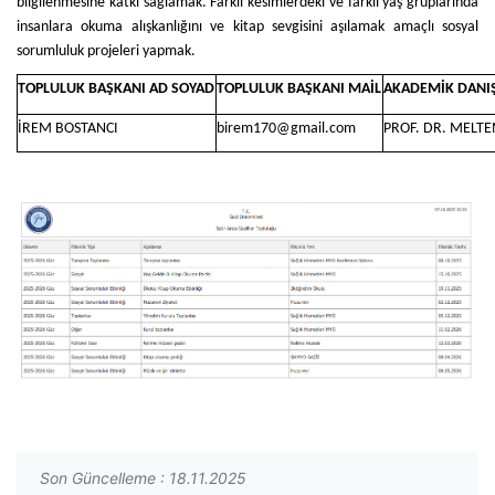
bilgilenmesine katkı sağlamak. Farklı kesimlerdeki ve farklı yaş gruplarında
insanlara okuma alışkanlığını ve kitap sevgisini aşılamak amaçlı sosyal
sorumluluk projeleri yapmak.
TOPLULUK BAŞKANI AD SOYAD
TOPLULUK BAŞKANI MAİL
AKADEMİK DAN
İREM BOSTANCI
birem170@gmail.com
PROF. DR. MELT
Son Güncelleme : 18.11.2025