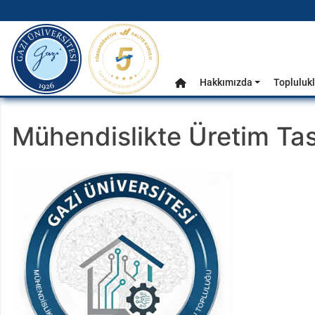
gazi.edu.tr
Ana Menü
Hakkımızda
Toplulukl
Anasayfa
Mühendislikte Üretim Tas