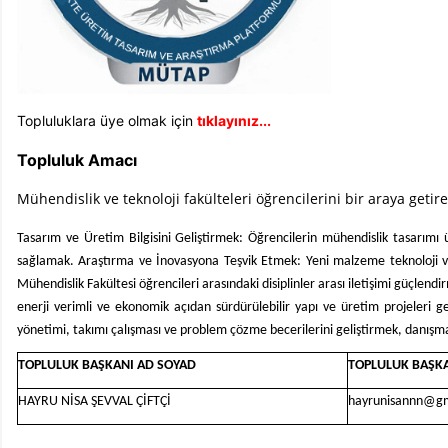
Topluluklara üye olmak için
tıklayınız...
Topluluk Amacı
Mühendislik ve teknoloji fakülteleri öğrencilerini bir araya getir
Tasarım ve Üretim Bilgisini Geliştirmek: Öğrencilerin mühendislik tasarımı ü
sağlamak.
Araştırma ve İnovasyona Teşvik Etmek: Yeni malzeme teknoloji ve 
Mühendislik Fakültesi öğrencileri arasındaki disiplinler arası iletişimi güçle
enerji verimli ve ekonomik açıdan sürdürülebilir yapı ve üretim projeleri
yönetimi, takımı çalışması ve problem çözme becerilerini geliştirmek, danışma
TOPLULUK BAŞKANI AD SOYAD
TOPLULUK BAŞKA
HAYRU NİSA ŞEVVAL ÇİFTÇİ
hayrunisannn@g