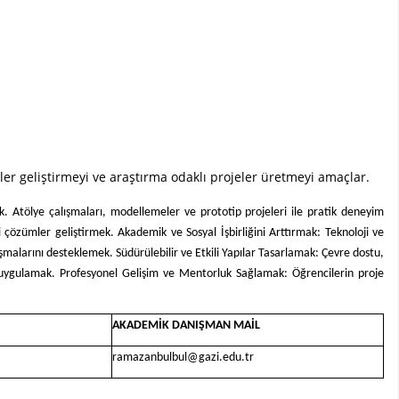
ümler geliştirmeyi ve araştırma odaklı projeler üretmeyi amaçlar.
ak. Atölye çalışmaları, modellemeler ve prototip projeleri ile pratik deneyim
özümler geliştirmek. Akademik ve Sosyal İşbirliğini Arttırmak: Teknoloji ve
şmalarını desteklemek. Südürülebilir ve Etkili Yapılar Tasarlamak: Çevre dostu,
ı uygulamak. Profesyonel Gelişim ve Mentorluk Sağlamak: Öğrencilerin proje
AKADEMİK DANIŞMAN MAİL
ramazanbulbul@gazi.edu.tr