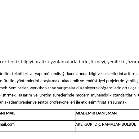
erek teorik bilgiyi pratik uygulamalarla birleştirmeyi, yenilikçi çöz
retim teknikleri ve yapı mühendisliği konularında bilgi ve becerilerini arttırm
üretim yöntemlerini araştırmak. Akademik ve endüstriyel projelerde yenilikçi ç
ndirmek. Seminerler, workshoplar ve yarışmalar düzenleyerek öğrencilerin ortak çalı
 geliştirmek. Tasarım ve üretim süreçlerinde modern mühendislik standartların
n akademisyenler ve sektör profesyonelleri ile etkileşim fırsatları sunmak.
NI MAİL
AKADEMİK DANIŞMAN
mail.com
ARŞ. GÖR. DR. RAMAZAN BÜLBÜL