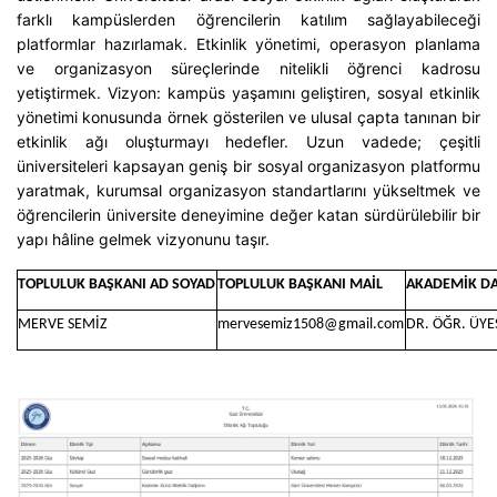
farklı kampüslerden öğrencilerin katılım sağlayabileceği
platformlar hazırlamak. Etkinlik yönetimi, operasyon planlama
ve organizasyon süreçlerinde nitelikli öğrenci kadrosu
yetiştirmek. Vizyon: kampüs yaşamını geliştiren, sosyal etkinlik
yönetimi konusunda örnek gösterilen ve ulusal çapta tanınan bir
etkinlik ağı oluşturmayı hedefler. Uzun vadede; çeşitli
üniversiteleri kapsayan geniş bir sosyal organizasyon platformu
yaratmak, kurumsal organizasyon standartlarını yükseltmek ve
öğrencilerin üniversite deneyimine değer katan sürdürülebilir bir
yapı hâline gelmek vizyonunu taşır.
TOPLULUK BAŞKANI AD SOYAD
TOPLULUK BAŞKANI MAİL
AKADEMİK D
MERVE SEMİZ
mervesemiz1508@gmail.com
DR. ÖĞR. ÜYE