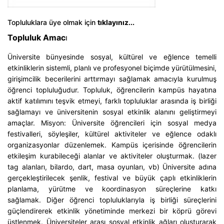
Topluluklara üye olmak için
tıklayınız...
Topluluk Amac
ı
Üniversite bünyesinde sosyal, kültürel ve eğlence temelli
etkinliklerin sistemli, planlı ve profesyonel biçimde yürütülmesini,
girişimcilik becerilerini arttırmayı sağlamak amacıyla kurulmuş
öğrenci topluluğudur. Topluluk, öğrencilerin kampüs hayatına
aktif katılımını teşvik etmeyi, farklı topluluklar arasında iş birliği
sağlamayı ve üniversitenin sosyal etkinlik alanını geliştirmeyi
amaçlar. Misyon: Üniversite öğrencileri için sosyal medya
festivalleri, söyleşiler, kültürel aktiviteler ve eğlence odaklı
organizasyonlar düzenlemek. Kampüs içerisinde öğrencilerin
etkileşim kurabileceği alanlar ve aktiviteler oluşturmak. (lazer
tag alanları, bilardo, dart, masa oyunları, vb) Üniversite adına
gerçekleştirilecek şenlik, festival ve büyük çaplı etkinliklerin
planlama, yürütme ve koordinasyon süreçlerine katkı
sağlamak. Diğer öğrenci topluluklarıyla iş birliği süreçlerini
güçlendirerek etkinlik yönetiminde merkezi bir köprü görevi
üstlenmek. Üniversiteler arası sosyal etkinlik ağları oluşturarak