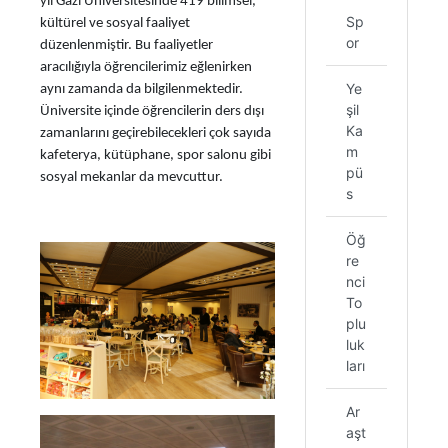
yıl Gazi Üniversitesinde 419 bilimsel,
Sp
kültürel ve sosyal faaliyet
or
düzenlenmiştir. Bu faaliyetler
aracılığıyla öğrencilerimiz eğlenirken
Ye
aynı zamanda da bilgilenmektedir.
şil
Üniversite içinde öğrencilerin ders dışı
Ka
zamanlarını geçirebilecekleri çok sayıda
m
kafeterya, kütüphane, spor salonu gibi
pü
sosyal mekanlar da mevcuttur.
s
Öğ
re
nci
To
plu
luk
ları
Ar
aşt