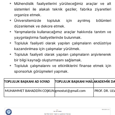
Mühendislik faaliyetlerini yürüteceğimiz araçlar ve alt
sistemleri ile alakalı teknik geziler, fabrika ziyaretleri
organize etmek.
Üniversitemizde topluluk için ayrılmış bölümleri
düzenlemek ve dekore etmek.
Yarışmalarda kullanacağımız araçlar hakkında tanıtım ve
yaygınlaştırma faaliyetlerinde bulunmak.
Topluluk faaliyeti olarak yapılan çalışmaların endüstriye
kazandırılması için çalışmalar yürütmek.
Topluluk faaliyeti olarak yapılan çalışmaların arşivlenerek
bir bilgi kaynağı oluşturmasını sağlamak.
Topluluk çalışmalarını ve etkinliklerini finanse etmek için
sponsorluk görüşmeleri yapmak.
TOPLULUK BAŞKANI AD SOYAD
TOPLULUK BAŞKANI MAİL
AKADEMİK D
MUHAMMET BAHADDİN COŞKUN
gmostut@gmail.com
PROF. DR. UL