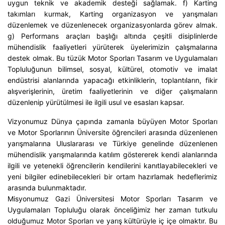
uygun teknik ve akademik desteği sağlamak. f) Karting
takımları kurmak, Karting organizasyon ve yarışmaları
düzenlemek ve düzenlenecek organizasyonlarda görev almak.
g) Performans araçları başlığı altında çeşitli disiplinlerde
mühendislik faaliyetleri yürüterek üyelerimizin çalışmalarına
destek olmak. Bu tüzük Motor Sporları Tasarım ve Uygulamaları
Topluluğunun bilimsel, sosyal, kültürel, otomotiv ve imalat
endüstrisi alanlarında yapacağı etkinliklerin, toplantıların, fikir
alışverişlerinin, üretim faaliyetlerinin ve diğer çalışmaların
düzenlenip yürütülmesi ile ilgili usul ve esasları kapsar.
Vizyonumuz Dünya çapında zamanla büyüyen Motor Sporları
ve Motor Sporlarının Üniversite öğrencileri arasında düzenlenen
yarışmalarına Uluslararası ve Türkiye genelinde düzenlenen
mühendislik yarışmalarında katılım göstererek kendi alanlarında
ilgili ve yetenekli öğrencilerin kendilerini kanıtlayabilecekleri ve
yeni bilgiler edinebilecekleri bir ortam hazırlamak hedeflerimiz
arasında bulunmaktadır.
Misyonumuz Gazi Üniversitesi Motor Sporları Tasarım ve
Uygulamaları Topluluğu olarak önceliğimiz her zaman tutkulu
olduğumuz Motor Sporları ve yarış kültürüyle iç içe olmaktır. Bu