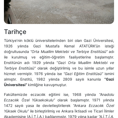
Tarihçe
Türkiye’nin köklü üniversitelerinden biri olan Gazi Üniversitesi,
1926 yılında Gazi Mustafa Kemal ATATÜRK’ün isteği
doğrultusunda
“Orta Muallim Mektebi ve Terbiye Enstitüsü”
adı
ile kurulmuş ve eğitim-öğretim faaliyetlerine başlamıştır.
Enstitünün adı 1929 yılında “
Gazi Orta Muallim Mektebi ve
Terbiye Enstitüsü”
olarak değiştirilmiş ve bu isimle uzun yıllar
hizmet vermiştir. 1976 yılında ise
“Gazi Eğitim Enstitüsü”
ismini
almıştır. Enstitü, 1982 yılında 2809 sayılı kanunla
“Gazi
Üniversitesi”
kimliğine kavuşmuştur.
Fakültemizde eczacılık eğitimi ise, 1968 yılında
“Anadolu
Eczacılık Özel Yüksekokulu”
olarak başlamıştır. 1971 yılında
1472 sayılı yasa ile devletleştirilerek
“Ankara Eczacılık Özel
Yüksek Okulu”
ile birleştirilmiş ve Ankara İktisadi ve Ticari İlimler
Akademisine (A.İ.T.İ.A.) bağlanmıştır. 1979 yılına kadar
“A.İ.T.İ.A.