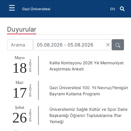
☰
Dil Seçiniz 
Gazi Üniversitesi
EN
Duyurular
×
Mayıs
2026
18
Kalite Komisyonu 2026 Yılı Memnuniyet
Araştırması Anketi
Mart
2026
17
Gazi Üniversitesi 100. Yıl Nevruz/Yenigün
Bayramı Kutlama Programı
Şubat
Üniversitemiz Sağlık Kültür ve Spor Daire
2026
26
Başkanlığı Öğrenci Topluluklarına İftar
Yemeği